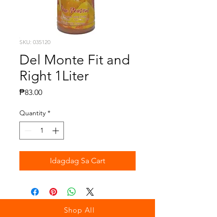
SKU: 035120
Del Monte Fit and
Right 1Liter
Presyo
₱83.00
Quantity
*
Idagdag Sa Cart
Shop All